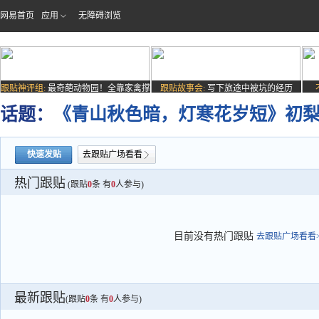
网易首页
应用
无障碍浏览
跟贴神评组:
最奇葩动物园！全靠家禽撑
跟贴故事会:
写下旅途中被坑的经历
场子
话题：
《青山秋色暗，灯寒花岁短》初梨
快速发贴
去跟贴广场看看
热门跟贴
(跟贴
0
条 有
0
人参与)
目前没有热门跟贴
去跟贴广场看看>
最新跟贴
(跟贴
0
条 有
0
人参与)