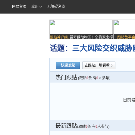
网易首页
应用
无障碍浏览
跟贴神评组:
最奇葩动物园！全靠家禽撑
跟贴故事会
场子
话题：
三大风险交织威胁
快速发贴
去跟贴广场看看
热门跟贴
(跟贴
0
条 有
0
人参与)
目前
最新跟贴
(跟贴
0
条 有
0
人参与)