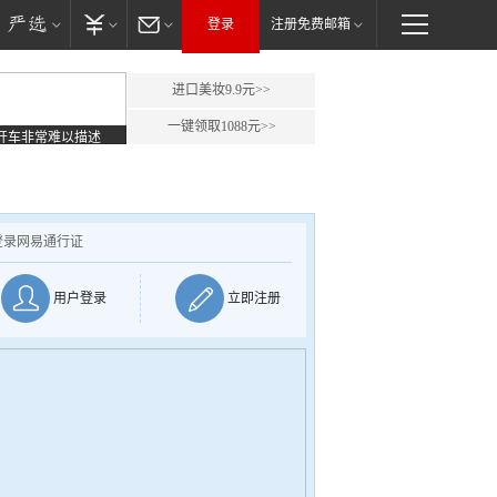
登录
注册免费邮箱
进口美妆9.9元>>
一键领取1088元>>
开车非常难以描述
登录网易通行证
用户登录
立即注册