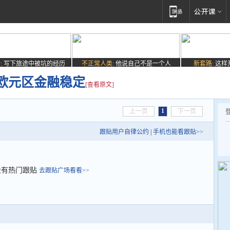
:
写下旅途中被坑的经历
不正常人类:
他说自己不是一个人
新套路:
这样
欧元区金融稳定
[查看原文]
1
上一页
下一页
跟贴用户自律公约
|
手机也能看跟贴>>
没有热门跟贴
去跟贴广场看看>>