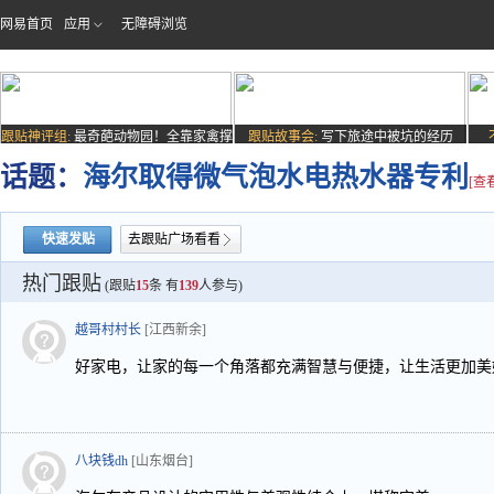
网易首页
应用
无障碍浏览
跟贴神评组:
最奇葩动物园！全靠家禽撑
跟贴故事会:
写下旅途中被坑的经历
场子
话题：
海尔取得微气泡水电热水器专利
[查
快速发贴
去跟贴广场看看
热门跟贴
(跟贴
15
条 有
139
人参与)
越哥村村长
[江西新余]
好家电，让家的每一个角落都充满智慧与便捷，让生活更加美
八块钱dh
[山东烟台]