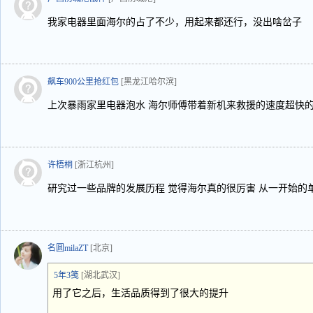
我家电器里面海尔的占了不少，用起来都还行，没出啥岔子
飙车900公里抢红包
[黑龙江哈尔滨]
上次暴雨家里电器泡水 海尔师傅带着新机来救援的速度超快
许梧桐
[浙江杭州]
研究过一些品牌的发展历程 觉得海尔真的很厉害 从一开始的
名圆milaZT
[北京]
5年3笺
[湖北武汉]
用了它之后，生活品质得到了很大的提升