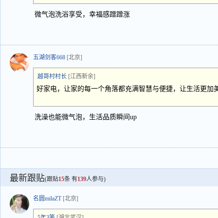
微气泡洗浴享受，幸福感蹭蹭涨
五湖剑客668
[北京]
越哥村村长
[江西新余]
好家电，让家的每一个角落都充满智慧与便捷，让生活更加
洗澡也能微气泡，生活品质瞬间up
最新跟贴
(跟贴
15
条 有
139
人参与)
名圆milaZT
[北京]
5年3笺
[湖北武汉]