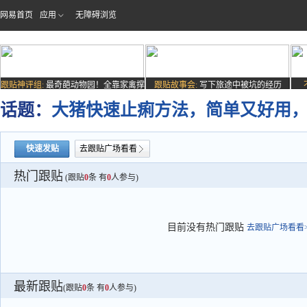
网易首页
应用
无障碍浏览
跟贴神评组:
最奇葩动物园！全靠家禽撑
跟贴故事会:
写下旅途中被坑的经历
场子
话题：
大猪快速止痢方法，简单又好用
快速发贴
去跟贴广场看看
热门跟贴
(跟贴
0
条 有
0
人参与)
目前没有热门跟贴
去跟贴广场看看>
最新跟贴
(跟贴
0
条 有
0
人参与)