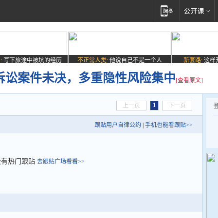
:
写下旅途中被坑的经历
不正常人类:
他说自己不是一个人
新套路:
这样
亿诉讼案件未决，多重隐性风险集中
[查看原文]
1
上一页
下一页
跟贴用户自律公约
|
手机也能看跟贴>>
没有热门跟贴
去跟贴广场看看>>