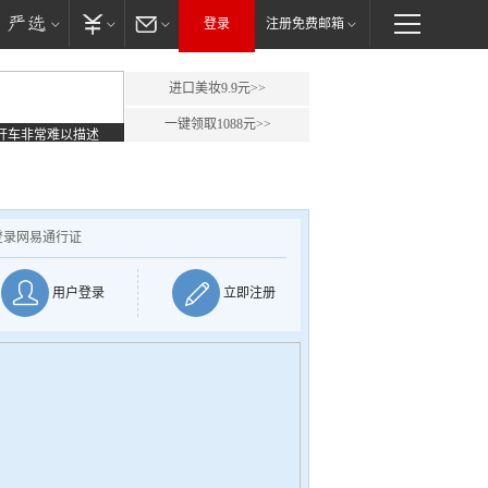
登录
注册免费邮箱
进口美妆9.9元>>
一键领取1088元>>
开车非常难以描述
登录网易通行证
用户登录
立即注册