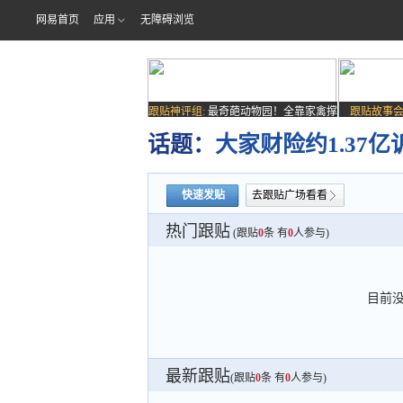
网易首页
应用
无障碍浏览
跟贴神评组:
最奇葩动物园！全靠家禽撑
跟贴故事会
场子
话题：
大家财险约1.37
快速发贴
去跟贴广场看看
热门跟贴
(跟贴
0
条 有
0
人参与)
目前
最新跟贴
(跟贴
0
条 有
0
人参与)