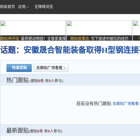
网易首页
应用
无障碍浏览
跟贴神评组:
最奇葩动物园！全靠家禽撑
跟贴故事会:
写下旅途中被坑的经历
场子
话题：
安徽晟合智能装备取得H型钢连接
快速发贴
去跟贴广场看看
热门跟贴
(跟贴
0
条 有
0
人参与)
目前没有热门跟贴
去跟贴广场看看>
最新跟贴
(跟贴
0
条 有
0
人参与)