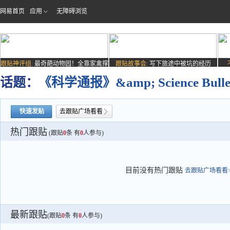
网易首页
应用
无障碍浏览
跟贴神评组:
最奇葩动物园！全靠家禽撑
跟贴故事会:
写下旅途中被坑的经历
场子
话题：
《科学通报》&amp; Science B
快速发贴
去跟贴广场看看
热门跟贴
(跟贴
0
条 有
0
人参与)
目前没有热门跟贴
去跟贴广场看看>
最新跟贴
(跟贴
0
条 有
0
人参与)