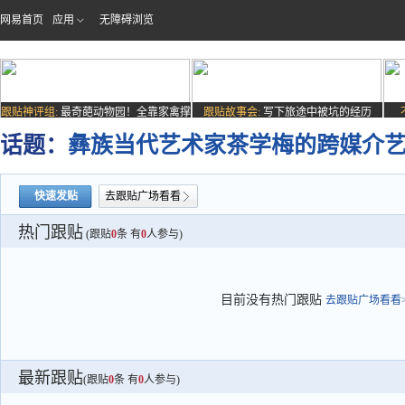
网易首页
应用
无障碍浏览
跟贴神评组:
最奇葩动物园！全靠家禽撑
跟贴故事会:
写下旅途中被坑的经历
场子
话题：
彝族当代艺术家茶学梅的跨媒介
快速发贴
去跟贴广场看看
热门跟贴
(跟贴
0
条 有
0
人参与)
目前没有热门跟贴
去跟贴广场看看>
最新跟贴
(跟贴
0
条 有
0
人参与)