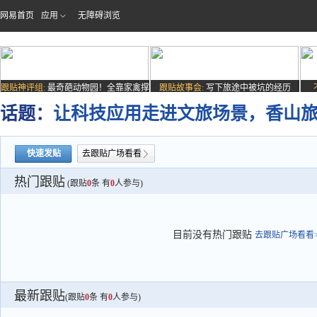
网易首页
应用
无障碍浏览
跟贴神评组:
最奇葩动物园！全靠家禽撑
跟贴故事会:
写下旅途中被坑的经历
场子
话题：
让科技应用走进文旅场景，香山旅
快速发贴
去跟贴广场看看
热门跟贴
(跟贴
0
条 有
0
人参与)
目前没有热门跟贴
去跟贴广场看看>
最新跟贴
(跟贴
0
条 有
0
人参与)