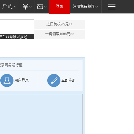
登录
注册免费邮箱
进口美妆9.9元>>
一键领取1088元>>
开车非常难以描述
登录网易通行证
用户登录
立即注册