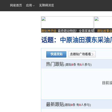
网易首页
应用
无障碍浏览
跟贴神评组:
最奇葩动物园！全靠家禽撑
跟贴故事会
场子
话题：
中原油田濮东采油
快速发贴
去跟贴广场看看
热门跟贴
(跟贴
0
条 有
0
人参与)
目前
最新跟贴
(跟贴
0
条 有
0
人参与)