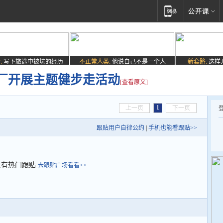
:
写下旅途中被坑的经历
不正常人类:
他说自己不是一个人
新套路:
这样
厂开展主题健步走活动
[查看原文]
1
上一页
下一页
跟贴用户自律公约
|
手机也能看跟贴>>
没有热门跟贴
去跟贴广场看看>>