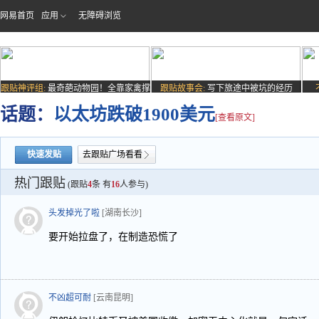
网易首页
应用
无障碍浏览
跟贴神评组:
最奇葩动物园！全靠家禽撑
跟贴故事会:
写下旅途中被坑的经历
场子
话题：
以太坊跌破1900美元
[查看原文]
快速发贴
去跟贴广场看看
热门跟贴
(跟贴
4
条 有
16
人参与)
头发掉光了啦
[湖南长沙]
要开始拉盘了，在制造恐慌了
不凶超可耐
[云南昆明]