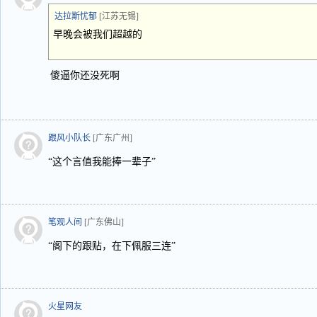
达拉斯忧郁
[江苏无锡]
早晚会被我们超越的
傻逼你还没死啊
跟风小队长
[广东广州]
“这个言值我能捧一辈子”
笔观人间
[广东佛山]
“阁下的跟贴，在下佩服三连”
火星网友