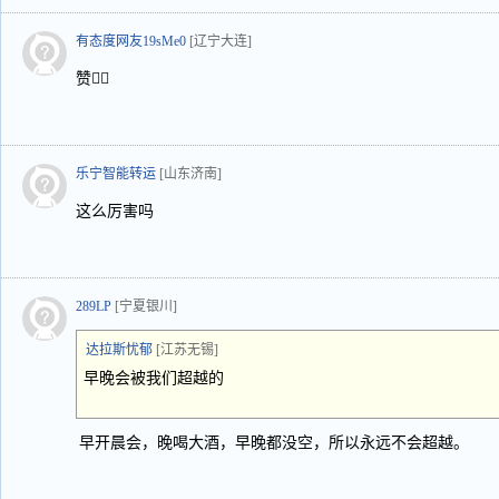
有态度网友19sMe0
[辽宁大连]
赞👍🏻
乐宁智能转运
[山东济南]
这么厉害吗
289LP
[宁夏银川]
达拉斯忧郁
[江苏无锡]
早晚会被我们超越的
早开晨会，晚喝大酒，早晚都没空，所以永远不会超越。