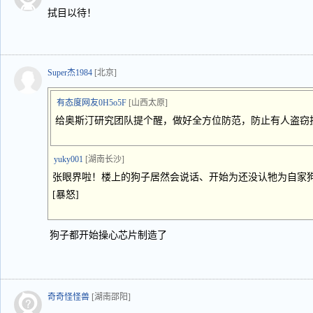
拭目以待！
Super杰1984
[北京]
有态度网友0H5o5F
[山西太原]
给奥斯汀研究团队提个醒，做好全方位防范，防止有人盗窃技
yuky001
[湖南长沙]
张眼界啦！楼上的狗子居然会说话、开始为还没认牠为自家狗的外
[暴怒]
狗子都开始操心芯片制造了
奇奇怪怪兽
[湖南邵阳]