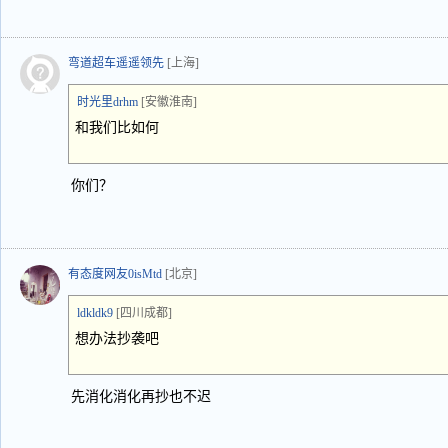
弯道超车遥遥领先
[上海]
时光里drhm
[安徽淮南]
和我们比如何
你们？
有态度网友0isMtd
[北京]
ldkldk9
[四川成都]
想办法抄袭吧
先消化消化再抄也不迟