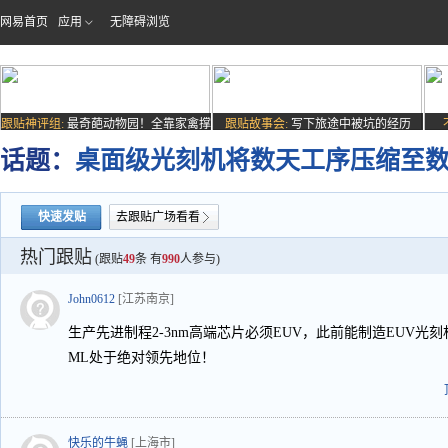
网易首页
应用
无障碍浏览
跟贴神评组:
最奇葩动物园！全靠家禽撑
跟贴故事会:
写下旅途中被坑的经历
场子
话题：
桌面级光刻机将数天工序压缩至
快速发贴
去跟贴广场看看
热门跟贴
(跟贴
49
条 有
990
人参与)
John0612
[江苏南京]
生产先进制程2-3nm高端芯片必须EUV，此前能制造EUV光刻
ML处于绝对领先地位！
快乐的牛蝇
[上海市]