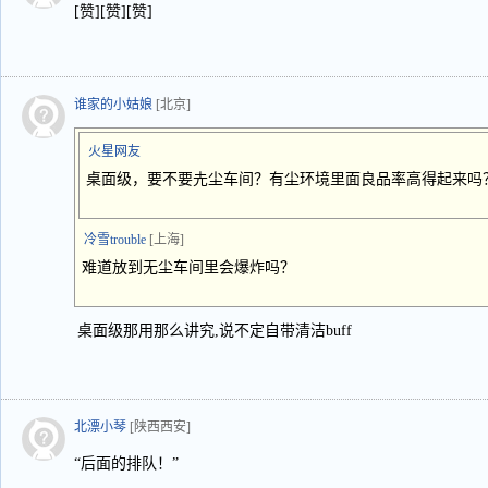
[赞][赞][赞]
谁家的小姑娘
[北京]
火星网友
桌面级，要不要圥尘车间？有尘环境里面良品率高得起来吗
冷雪trouble
[上海]
难道放到无尘车间里会爆炸吗？
桌面级那用那么讲究,说不定自带清洁buff
北漂小琴
[陕西西安]
“后面的排队！”