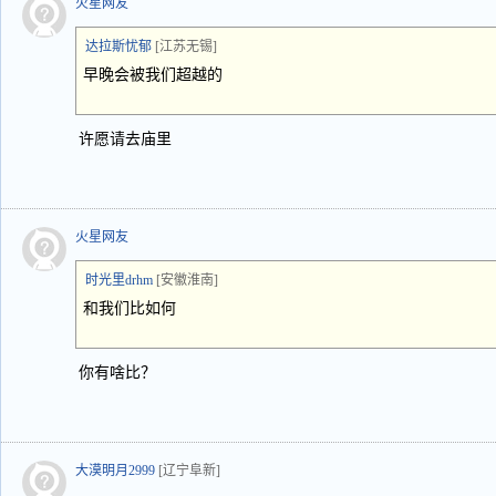
火星网友
达拉斯忧郁
[江苏无锡]
早晚会被我们超越的
许愿请去庙里
火星网友
时光里drhm
[安徽淮南]
和我们比如何
你有啥比？
大漠明月2999
[辽宁阜新]