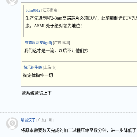
John0612
[江苏南京]
生产先进制程2-3nm高端芯片必须EUV，此前能制造EUV
康，ASML处于绝对领先地位！
有态度网友0guIIj
[广东深圳]
我们这才是一流，以后不让他们抄
快乐的牛蝇
[上海市]
掏定律掏空一切
蒙系统蒙骗上下
增城汉子
[广东广州]
将原本需要数天完成的加工过程压缩至数分钟，进一步降低了