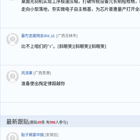
桌面光刻机实现工序极速压缩，打破传统设备冗长制程桎梏，
走向小型落地，夯实微电子自主根基，为芯片普惠量产打开全
最冇态度网友004_kL
[广西玉林市]
比不上咱们的″τ″。[斜眼笑][斜眼笑][斜眼笑]
风流果
[广西贵港]
准备使出掏定律超越你
最新跟贴
(跟贴
49
条 有
990
人参与)
鞑子祸害中国
[安哥拉]