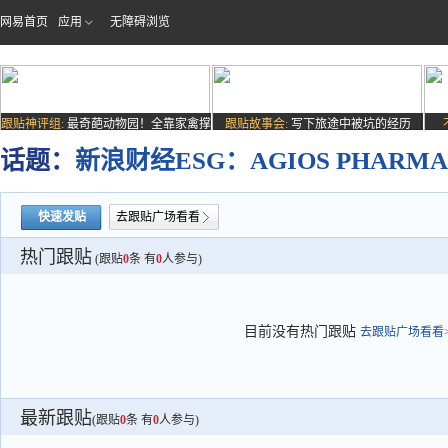
网易首页
应用
无障碍浏览
跟贴神评组:
最奇葩动物园！全靠家禽撑
跟贴故事会:
写下旅途中被坑的经历
场子
话题：
新浪财经ESG：AGIOS PHARMAC
快速发贴
去跟贴广场看看
热门跟贴
(跟贴
0
条 有
0
人参与)
目前没有热门跟贴
去跟贴广场看看>
最新跟贴
(跟贴
0
条 有
0
人参与)