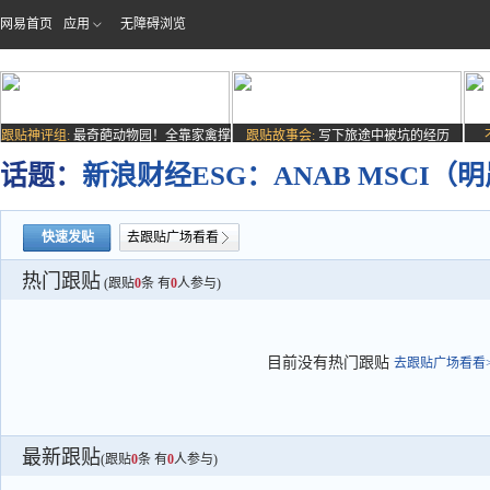
网易首页
应用
无障碍浏览
跟贴神评组:
最奇葩动物园！全靠家禽撑
跟贴故事会:
写下旅途中被坑的经历
场子
话题：
新浪财经ESG：ANAB MSCI（
快速发贴
去跟贴广场看看
热门跟贴
(跟贴
0
条 有
0
人参与)
目前没有热门跟贴
去跟贴广场看看>
最新跟贴
(跟贴
0
条 有
0
人参与)