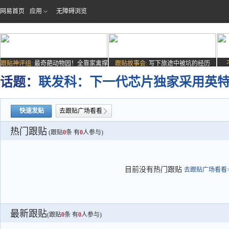
网易首页
应用
无障碍浏览
跟贴神评组:
最奇葩动物园！全靠家禽撑
跟贴故事会:
写下旅途中被坑的经历
场子
话题：
联发科：下一代芯片独家采用英特尔E
快速发贴
去跟贴广场看看
热门跟贴
(跟贴
0
条 有
0
人参与)
目前没有热门跟贴
去跟贴广场看看>
最新跟贴
(跟贴
0
条 有
0
人参与)