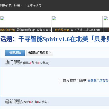
网易首页
应用
无障碍浏览
跟贴神评组:
最奇葩动物园！全靠家禽撑
跟贴故事会:
写下旅途中被坑的经历
场子
话题：
千寻智能Spirit v1.6在北美
快速发贴
去跟贴广场看看
热门跟贴
(跟贴
0
条 有
0
人参与)
目前没有热门跟贴
去跟贴广场看看>
最新跟贴
(跟贴
0
条 有
0
人参与)