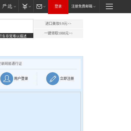
登录
注册免费邮箱
进口美妆9.9元>>
一键领取1088元>>
开车非常难以描述
登录网易通行证
用户登录
立即注册