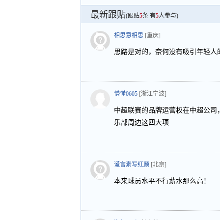
最新跟贴
(跟贴
5
条 有
5
人参与)
相思意相思
[重庆]
思路是对的，奈何没有吸引年轻人
懵懂0605
[浙江宁波]
中超联赛的品牌运营权在中超公司
乐部周边这四大项
谎言素写红颜
[北京]
本来球员水平不行薪水那么高！