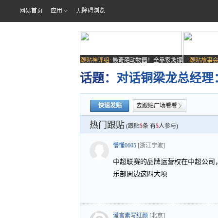
网易首页
应用
无障碍浏览
跟贴神评组:
最奇葩动物园！全靠家禽撑
跟贴故事会
场子
话题：
对话铜梁龙总经理
快速发贴
去跟贴广场看看
热门跟贴
(跟贴
5
条 有
5
人参与)
懵懂0605
[浙江宁波]
中超联赛的品牌运营权在中超公司
乐部周边这四大项
谎言素写红颜
[北京]