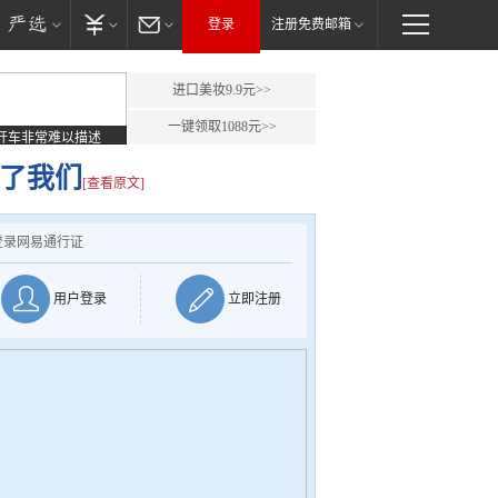
登录
注册免费邮箱
进口美妆9.9元>>
一键领取1088元>>
开车非常难以描述
救了我们
[查看原文]
登录网易通行证
用户登录
立即注册