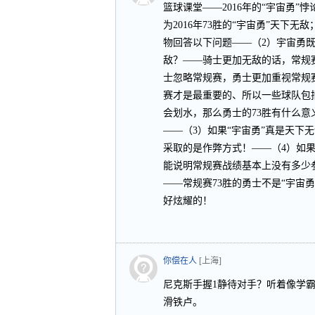
篮球课堂——2016年的“宇宙勇”
为2016年73胜的“宇宙勇”天下
物回答以下问题——（2）宇宙勇
敌？——骑士更加无敌的话，常规赛
士忽略常规赛，勇士更加重视常规
赛才是最重要的、所以一些球队包
会划水，那么勇士的73胜有什么
——（3）如果“宇宙勇”真是天下
采取的是作弊方式！——（4）如
能说明常规赛战绩基本上没有多少
——常规赛73胜的勇士不是“宇宙勇
好炫耀的！
你偿在人
[上海]
尼克斯手握1静待对手？听着像学
滑铁卢。