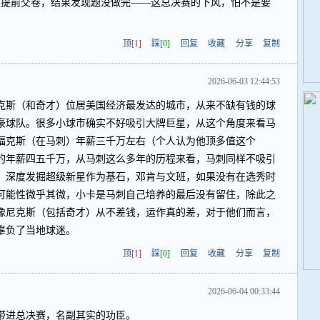
霸提前交卷，结果发现题没做完——这总决赛的下风，怕不是要
顶
[1]
踩
[0]
回复
收藏
分享
复制
2026-06-03 12:44:53
克斯（和奇才）位居美国经济最发达的城市，从来不缺有钱的球
豪球队。很多小球市确实不好吸引大牌巨星，从这个角度来看马
福克斯（在马刺）年薪三千万左右（个人认为他顶多值这个
的年薪四五千万，从马刺这么多年的历程来看，马刺同样不吸引
；深度发掘超级新星作为基石，邓肯与文班，如果没有在选秀时
可能性微乎其微，小卡是马刺自己培养的最后没有留住，除此之
像尼克斯（包括奇才）从不差钱，运作真的差，对于他们而言，
辜负了当地球迷。
顶
[1]
踩
[0]
回复
收藏
分享
复制
2026-06-04 00:33:44
带进总决赛，名副其实的功臣。