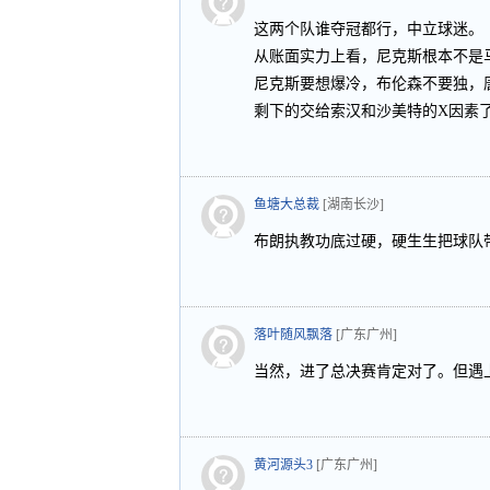
这两个队谁夺冠都行，中立球迷。
从账面实力上看，尼克斯根本不是
尼克斯要想爆冷，布伦森不要独，
剩下的交给索汉和沙美特的X因素
鱼塘大总裁
[湖南长沙]
布朗执教功底过硬，硬生生把球队
落叶随风飘落
[广东广州]
当然，进了总决赛肯定对了。但遇
黄河源头3
[广东广州]