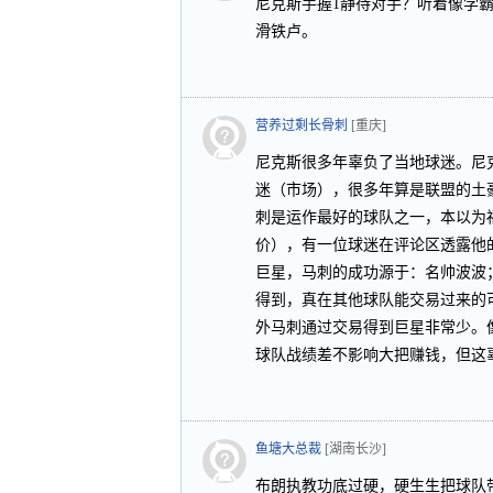
尼克斯手握1静待对手？听着像学
滑铁卢。
营养过剩长骨刺
[重庆]
尼克斯很多年辜负了当地球迷。尼
迷（市场），很多年算是联盟的土
刺是运作最好的球队之一，本以为
价），有一位球迷在评论区透露他
巨星，马刺的成功源于：名帅波波
得到，真在其他球队能交易过来的
外马刺通过交易得到巨星非常少。
球队战绩差不影响大把赚钱，但这
鱼塘大总裁
[湖南长沙]
布朗执教功底过硬，硬生生把球队