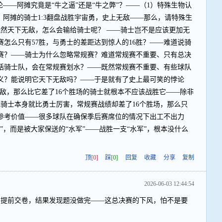
悖论——阿摊究竟是“牛之逼”还是“牛之弊”？——（1）特殊生物认
无敌；阿摊的骑士1:3翻盘战胜宇宙勇，史上无敌——那么，请特殊生
既然天下无敌，怎么会输给骑士呢？ ——骑士岂不是应该更加无
怎么只有57胜，与勇士的差距达到惊人的16胜？——难道说骑
赛？——骑士为什么忽略常规赛？难道常规赛不重要、只有总决
括骑士队，会在常规赛划水？——既然常规赛不重要、有些球队
意义？能说明它天下无敌吗？——于是就有了史上最可笑的悖论
无敌，那么比它差了16个胜场的骑士就根本不应该战胜它——除非
果骑士本身就比勇士厉害，常规赛战绩却差了16个胜场，那么只
参考价值——很多球队在确保季后赛席位的情况下出工不出力
”，而是被大家保送的“水军”——战胜一支“水军”，根本没什么
顶
[0]
踩
[0]
回复
收藏
分享
复制
2026-06-03 12:44:54
霸提前交卷，结果发现题没做完——这总决赛的下风，怕不是要