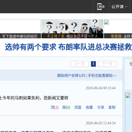
:
写下旅途中被坑的经历
不正常人类:
他说自己不是一个人
新套路:
这样
：选帅有两个要求 布朗率队进总决赛拯
1
上一页
下一页
跟贴用户自律公约
|
手机也能看跟贴>>
2026-06-04 00:33:44
上今年的马刺如果失利，恐新闻又要转
顶
[2]
踩
[0]
回复
收藏
分享
复制
2026-06-03 12:44:54