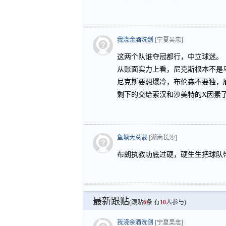
我浇余酒洗剑
[宁夏吴忠]
这两个队谁夺冠都行，中立球迷。
从账面实力上看，尼克斯根本不是
尼克斯要想爆冷，布伦森不要独，
剩下的交给索汉和沙美特的X因素
鱼塘大总裁
[湖南长沙]
布朗执教功底过硬，硬生生把球队
最新跟贴
(跟贴
6
条 有
10
人参与)
我浇余酒洗剑
[宁夏吴忠]