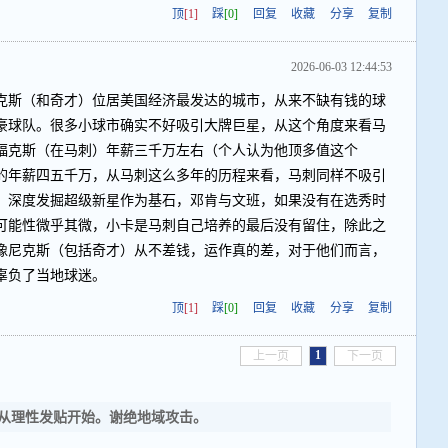
顶
[1]
踩
[0]
回复
收藏
分享
复制
2026-06-03 12:44:53
克斯（和奇才）位居美国经济最发达的城市，从来不缺有钱的球
豪球队。很多小球市确实不好吸引大牌巨星，从这个角度来看马
福克斯（在马刺）年薪三千万左右（个人认为他顶多值这个
的年薪四五千万，从马刺这么多年的历程来看，马刺同样不吸引
；深度发掘超级新星作为基石，邓肯与文班，如果没有在选秀时
可能性微乎其微，小卡是马刺自己培养的最后没有留住，除此之
像尼克斯（包括奇才）从不差钱，运作真的差，对于他们而言，
辜负了当地球迷。
顶
[1]
踩
[0]
回复
收藏
分享
复制
1
上一页
下一页
从理性发贴开始。谢绝地域攻击。