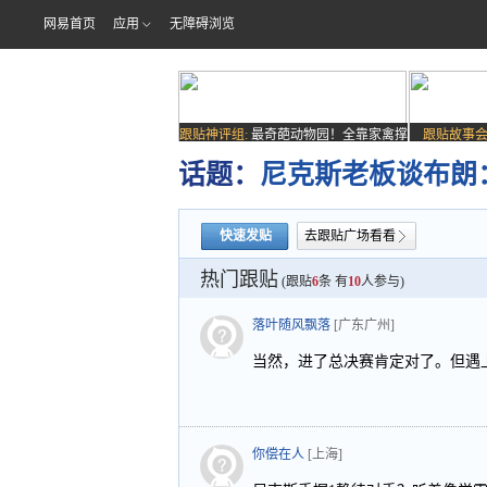
网易首页
应用
无障碍浏览
跟贴神评组:
最奇葩动物园！全靠家禽撑
跟贴故事会
场子
话题：
尼克斯老板谈布朗
快速发贴
去跟贴广场看看
热门跟贴
(跟贴
6
条 有
10
人参与)
落叶随风飘落
[广东广州]
当然，进了总决赛肯定对了。但遇
你偿在人
[上海]