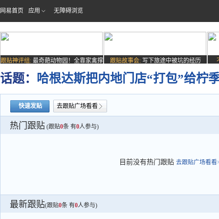
网易首页
应用
无障碍浏览
跟贴神评组:
最奇葩动物园！全靠家禽撑
跟贴故事会:
写下旅途中被坑的经历
场子
话题：
哈根达斯把内地门店“打包”给柠
快速发贴
去跟贴广场看看
热门跟贴
(跟贴
0
条 有
0
人参与)
目前没有热门跟贴
去跟贴广场看看>
最新跟贴
(跟贴
0
条 有
0
人参与)