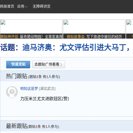
网易首页
应用
无障碍浏览
跟贴神评组:
最奇葩动物园！全靠家禽撑
跟贴故事会:
写下旅途中被坑的经历
场子
话题：
迪马济奥：尤文评估引进大马丁
快速发贴
去跟贴广场看看
热门跟贴
(跟贴
1
条 有
1
人参与)
明知这是梦
[湖北武汉]
力压米兰尤文进欧冠区[赞]
最新跟贴
(跟贴
1
条 有
1
人参与)