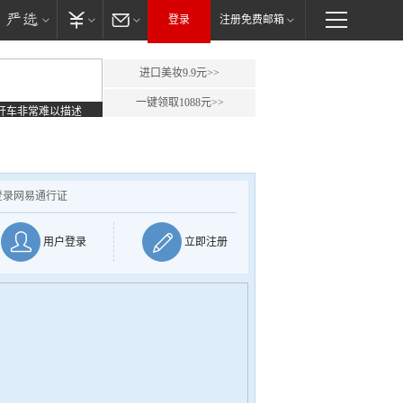
登录
注册免费邮箱
进口美妆9.9元>>
一键领取1088元>>
开车非常难以描述
登录网易通行证
用户登录
立即注册