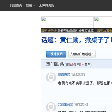
网易首页
应用
无障碍浏览
跟贴神评组:
最奇葩动物园！全靠家禽撑
跟贴故事会
场子
话题：
黄仁勋，掀桌子了
快速发贴
去跟贴广场看看
热门跟贴
(跟贴
5
条 有
5
人参与)
侧面蛊惑
[湖北武汉]
老黄有点不实事求是了，那现在那
安徒生谎言
[湖北武汉]