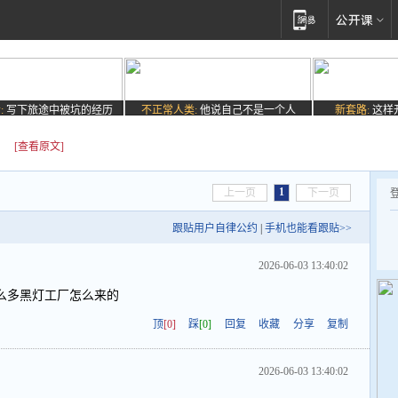
:
写下旅途中被坑的经历
不正常人类:
他说自己不是一个人
新套路:
这样
！
[查看原文]
1
上一页
下一页
跟贴用户自律公约
|
手机也能看跟贴>>
2026-06-03 13:40:02
么多黑灯工厂怎么来的
顶
[0]
踩
[0]
回复
收藏
分享
复制
2026-06-03 13:40:02