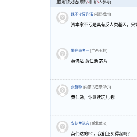
最新跟贴
(跟贴
5
条 有
5
人参与)
既不守诺许诺
[福建福州]
资本家不亏是具有反人类基因，只
懒癌患者一
[广西玉林]
英伟达 黄仁勋 芯片
张新粉
[内蒙古巴彦淖尔]
黄仁勋，你继续玩儿吧！
安徒生谎言
[湖北武汉]
英伟达的PC，我们还买得起吗？