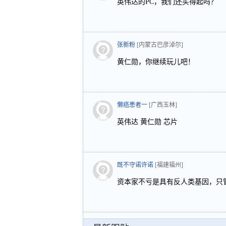
英伟达的PC，我们还买得起吗？
张新粉
[内蒙古巴彦淖尔]
黄仁勋，你继续玩儿吧！
懒癌患者一
[广西玉林]
英伟达 黄仁勋 芯片
既不守诺许诺
[福建福州]
资本家不亏是具有反人类基因，只