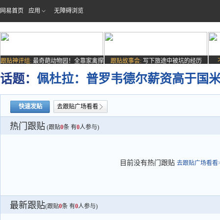
网易首页
应用
无障碍浏览
跟贴神评组:
最奇葩动物园！全靠家禽撑
跟贴故事会:
写下旅途中被坑的经历
场子
话题：
佩杜拉：普罗韦德尔薪资高于国
快速发贴
去跟贴广场看看
热门跟贴
(跟贴
0
条 有
0
人参与)
目前没有热门跟贴
去跟贴广场看看>
最新跟贴
(跟贴
0
条 有
0
人参与)