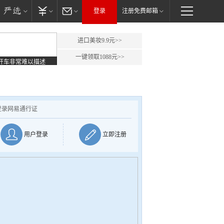
登录
注册免费邮箱
进口美妆9.9元>>
一键领取1088元>>
开车非常难以描述
登录网易通行证
用户登录
立即注册