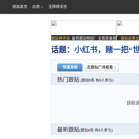
网易首页
应用
无障碍浏览
跟贴神评组:
最奇葩动物园！全靠家禽撑
跟贴故事会
场子
话题：
小红书，赌一把“世
快速发贴
去跟贴广场看看
热门跟贴
(跟贴
0
条 有
0
人参与)
目前
最新跟贴
(跟贴
0
条 有
0
人参与)