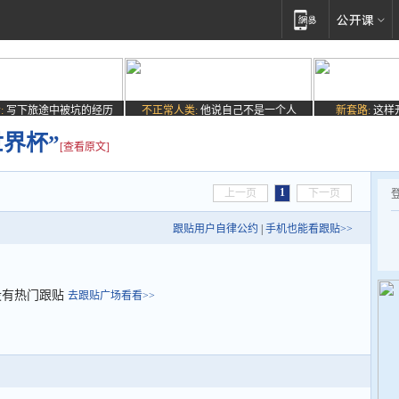
:
写下旅途中被坑的经历
不正常人类:
他说自己不是一个人
新套路:
这样
界杯”
[查看原文]
1
上一页
下一页
跟贴用户自律公约
|
手机也能看跟贴>>
没有热门跟贴
去跟贴广场看看>>