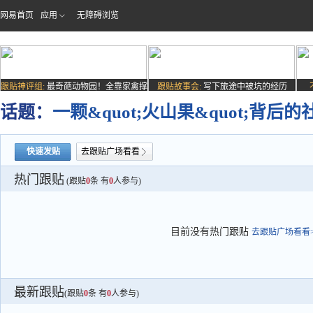
网易首页
应用
无障碍浏览
跟贴神评组:
最奇葩动物园！全靠家禽撑
跟贴故事会:
写下旅途中被坑的经历
场子
话题：
一颗&quot;火山果&quot;背后的
快速发贴
去跟贴广场看看
热门跟贴
(跟贴
0
条 有
0
人参与)
目前没有热门跟贴
去跟贴广场看看>
最新跟贴
(跟贴
0
条 有
0
人参与)