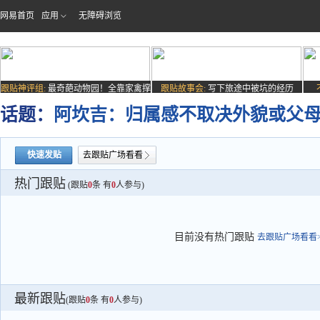
网易首页
应用
无障碍浏览
跟贴神评组:
最奇葩动物园！全靠家禽撑
跟贴故事会:
写下旅途中被坑的经历
场子
话题：
阿坎吉：归属感不取决外貌或父
快速发贴
去跟贴广场看看
热门跟贴
(跟贴
0
条 有
0
人参与)
目前没有热门跟贴
去跟贴广场看看>
最新跟贴
(跟贴
0
条 有
0
人参与)