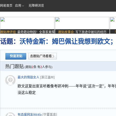
网易首页
应用
无障碍浏览
跟贴神评组:
最奇葩动物园！全靠家禽撑
跟贴故事会:
写下旅途中被坑的经历
场子
话题：
沃特金斯：姆巴佩让我想到欧文
快速发贴
去跟贴广场看看
热门跟贴
(跟贴
2
条 有
2
人参与)
最大的情敌女人
[浙江温州]
欧文这复出宣言听着像考研冲刺——年年说“这次一定”，年年鸽
没这么稳定
有态度网友06f40z
[宁夏吴忠]