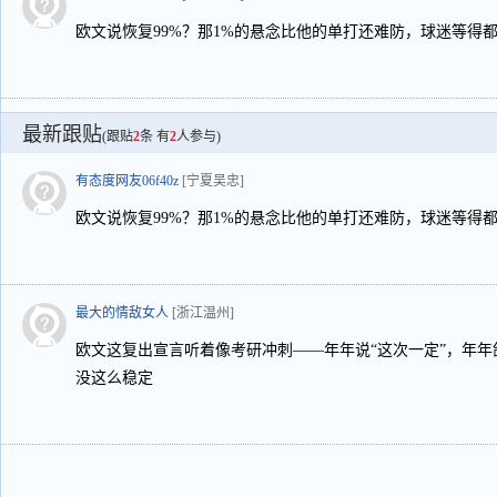
欧文说恢复99%？那1%的悬念比他的单打还难防，球迷等得
最新跟贴
(跟贴
2
条 有
2
人参与)
有态度网友06f40z
[宁夏吴忠]
欧文说恢复99%？那1%的悬念比他的单打还难防，球迷等得
最大的情敌女人
[浙江温州]
欧文这复出宣言听着像考研冲刺——年年说“这次一定”，年年鸽
没这么稳定