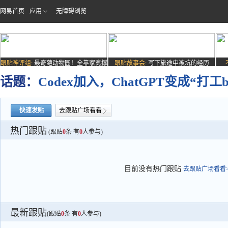
网易首页
应用
无障碍浏览
跟贴神评组:
最奇葩动物园！全靠家禽撑
跟贴故事会:
写下旅途中被坑的经历
场子
话题：
Codex加入，ChatGPT变成“打工b
快速发贴
去跟贴广场看看
热门跟贴
(跟贴
0
条 有
0
人参与)
目前没有热门跟贴
去跟贴广场看看>
最新跟贴
(跟贴
0
条 有
0
人参与)