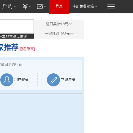
登录
注册免费邮箱
进口美妆9.9元>>
一键领取1088元>>
开车非常难以描述
家推荐
[查看原文]
登录网易通行证
用户登录
立即注册