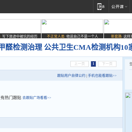
:
写下旅途中被坑的经历
不正常人类:
他说自己不是一个人
新套路:
这样
气甲醛检测治理 公共卫生CMA检测机构10
1
上一页
下一页
跟贴用户自律公约
|
手机也能看跟贴>>
没有热门跟贴
去跟贴广场看看>>