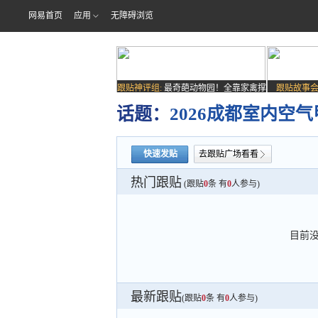
网易首页
应用
无障碍浏览
跟贴神评组:
最奇葩动物园！全靠家禽撑
跟贴故事会
场子
话题：
2026成都室内空
快速发贴
去跟贴广场看看
热门跟贴
(跟贴
0
条 有
0
人参与)
目前
最新跟贴
(跟贴
0
条 有
0
人参与)