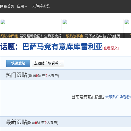
网易首页
应用
无障碍浏览
跟贴神评组:
最奇葩动物园！全靠家禽撑
跟贴故事会:
写下旅途中被坑的经历
场子
话题：
巴萨马竞有意库库雷利亚
[查看原文]
快速发贴
去跟贴广场看看
热门跟贴
(跟贴
0
条 有
0
人参与)
目前没有热门跟贴
去跟贴广场看看>
最新跟贴
(跟贴
0
条 有
0
人参与)