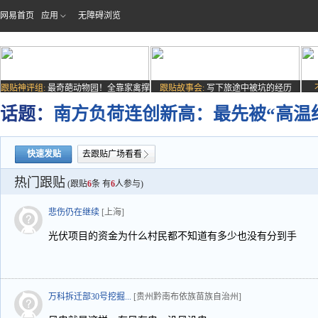
网易首页
应用
无障碍浏览
跟贴神评组:
最奇葩动物园！全靠家禽撑
跟贴故事会:
写下旅途中被坑的经历
场子
话题：
南方负荷连创新高：最先被“高温
快速发贴
去跟贴广场看看
热门跟贴
(跟贴
6
条 有
6
人参与)
悲伤仍在继续
[上海]
光伏项目的资金为什么村民都不知道有多少也没有分到手
万科拆迁部30号挖掘...
[贵州黔南布依族苗族自治州]