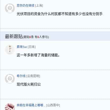
悲伤仍在继续
[上海]
光伏项目的资金为什么村民都不知道有多少也没有分到手
最新跟贴
(跟贴
6
条 有
6
人参与)
素味Sue
[日本]
这一年多新增了海量的储能。
希尔线
[云南昆明]
现代版火耗归公
奔跑在幸福路上嘟嘟...
[山西晋中]