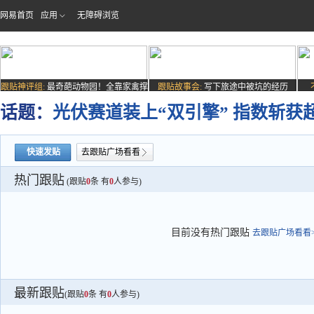
网易首页
应用
无障碍浏览
跟贴神评组:
最奇葩动物园！全靠家禽撑
跟贴故事会:
写下旅途中被坑的经历
场子
话题：
光伏赛道装上“双引擎” 指数斩获
快速发贴
去跟贴广场看看
热门跟贴
(跟贴
0
条 有
0
人参与)
目前没有热门跟贴
去跟贴广场看看>
最新跟贴
(跟贴
0
条 有
0
人参与)