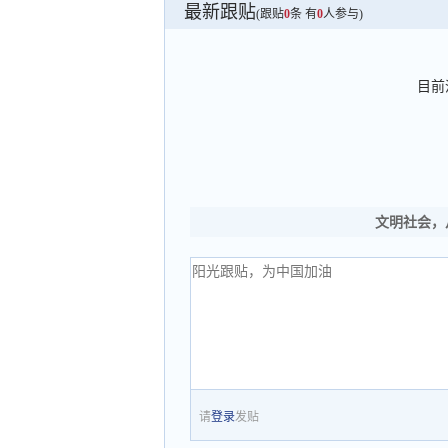
最新跟贴
(跟贴
0
条 有
0
人参与)
目前
文明社会，
请
登录
发贴