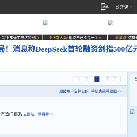
:
写下旅途中被坑的经历
不正常人类:
他说自己不是一个人
新套路:
这样
消息称DeepSeek首轮融资剑指500亿
1
上一页
下一页
跟贴用户自律公约
|
手机也能看跟贴>>
没有热门跟贴
去跟贴广场看看>>