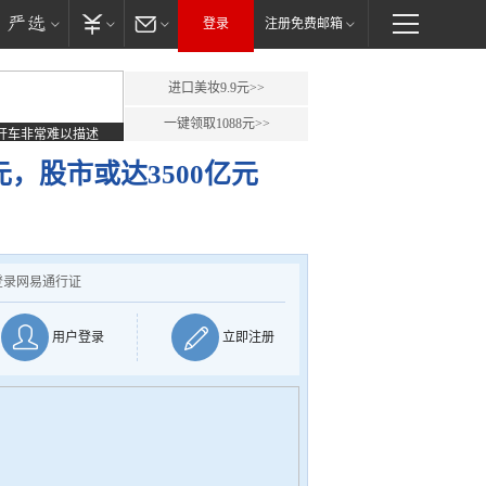
登录
注册免费邮箱
进口美妆9.9元>>
一键领取1088元>>
开车非常难以描述
元，股市或达3500亿元
登录网易通行证
用户登录
立即注册