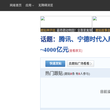
网易首页
应用
无障碍浏览
跟贴神评组:
最奇葩动物园！全靠家禽撑
跟贴故事会
场子
话题：
腾讯、宁德时代入局！
~4000亿元
[查看原文]
快速发贴
去跟贴广场看看
热门跟贴
(跟贴
0
条 有
0
人参与)
目前