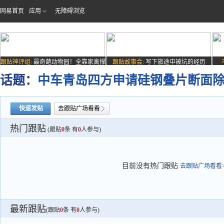
网易首页
应用
无障碍浏览
跟贴神评组:
最奇葩动物园！全靠家禽撑
跟贴故事会:
写下旅途中被坑的经历
场子
话题：
中车青岛四方申请硅钢叠片断面
快速发贴
去跟贴广场看看
热门跟贴
(跟贴
0
条 有
0
人参与)
目前没有热门跟贴
去跟贴广场看看>
最新跟贴
(跟贴
0
条 有
0
人参与)