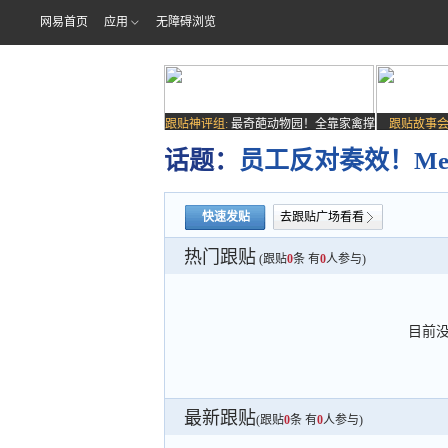
网易首页
应用
无障碍浏览
跟贴神评组:
最奇葩动物园！全靠家禽撑
跟贴故事会
场子
话题：
员工反对奏效！Me
快速发贴
去跟贴广场看看
热门跟贴
(跟贴
0
条 有
0
人参与)
目前
最新跟贴
(跟贴
0
条 有
0
人参与)