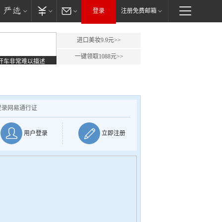
登录
注册免费邮箱
进口美妆9.9元>>
一键领取1088元>>
开车非常难以描述
登录网易通行证
用户登录
立即注册