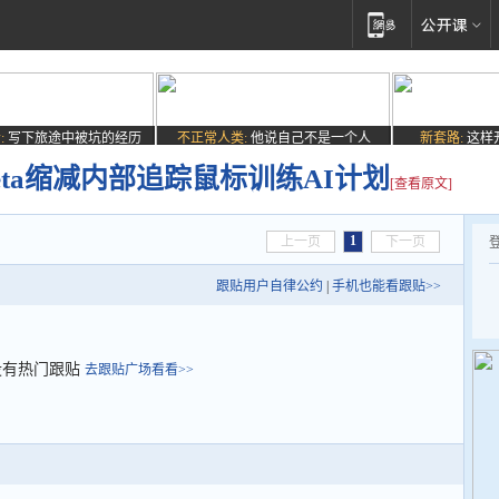
:
写下旅途中被坑的经历
不正常人类:
他说自己不是一个人
新套路:
这样
ta缩减内部追踪鼠标训练AI计划
[查看原文]
1
上一页
下一页
跟贴用户自律公约
|
手机也能看跟贴>>
没有热门跟贴
去跟贴广场看看>>