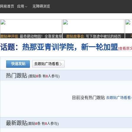
网易首页
应用
无障碍浏览
跟贴神评组:
最奇葩动物园！全靠家禽撑
跟贴故事会:
写下旅途中被坑的经历
场子
话题：
热那亚青训学院，新一轮加盟
[查看原文
快速发贴
去跟贴广场看看
热门跟贴
(跟贴
0
条 有
0
人参与)
目前没有热门跟贴
去跟贴广场看看>
最新跟贴
(跟贴
0
条 有
0
人参与)