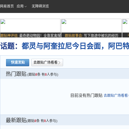
网易首页
应用
无障碍浏览
跟贴神评组:
最奇葩动物园！全靠家禽撑
跟贴故事会:
写下旅途中被坑的经历
场子
话题：
都灵与阿奎拉尼今日会面，阿巴特情
快速发贴
去跟贴广场看看
热门跟贴
(跟贴
0
条 有
0
人参与)
目前没有热门跟贴
去跟贴广场看看>
最新跟贴
(跟贴
0
条 有
0
人参与)