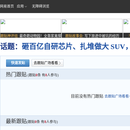
网易首页
应用
无障碍浏览
跟贴神评组:
最奇葩动物园！全靠家禽撑
跟贴故事会:
写下旅途中被坑的经历
场子
话题：
砸百亿自研芯片、扎堆做大 SU
快速发贴
去跟贴广场看看
热门跟贴
(跟贴
0
条 有
0
人参与)
目前没有热门跟贴
去跟贴广场看看>
最新跟贴
(跟贴
0
条 有
0
人参与)