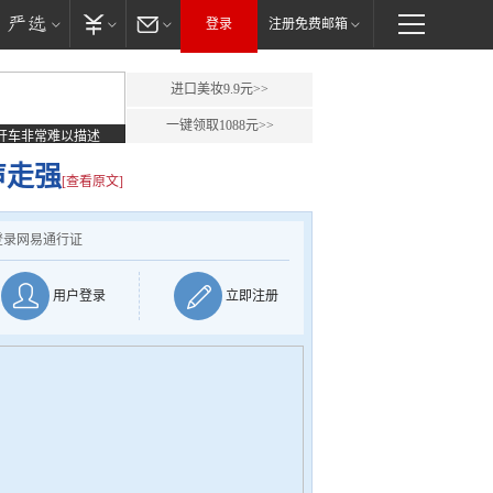
登录
注册免费邮箱
进口美妆9.9元>>
一键领取1088元>>
开车非常难以描述
声走强
[查看原文]
登录网易通行证
用户登录
立即注册