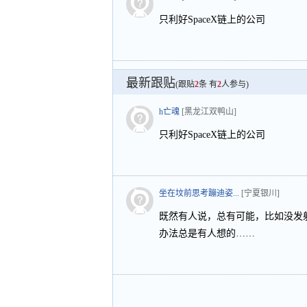
只利好SpaceX链上的公司
最新跟贴
(跟贴
2
条 有
2
人参与)
h亡魂
[黑龙江双鸭山]
只利好SpaceX链上的公司
坐在坟前思考蹦迪姿...
[宁夏银川]
既然有人说，总有可能，比如没发
办法总是有人想的……