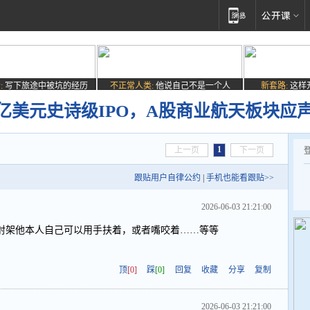
:
写下旅途中被坑的经历
不正常人类:
他说自己不是一个人
新套路:
这样
75万亿美元史诗级IPO，A股商业航天板块应
1
上一页
下一页
跟贴用户自律公约
|
手机也能看跟贴>>
2026-06-03 21:21:00
射架他本人自己可以用手扶着，或者嘴咬着……等等
顶
[0]
踩
[0]
回复
收藏
分享
复制
2026-06-03 21:21:00