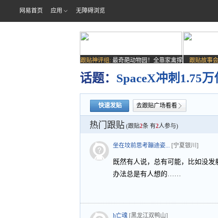
网易首页
应用
无障碍浏览
跟贴神评组:
最奇葩动物园！全靠家禽撑
跟贴故事会
场子
话题：
SpaceX冲刺1.
快速发贴
去跟贴广场看看
热门跟贴
(跟贴
2
条 有
2
人参与)
坐在坟前思考蹦迪姿...
[宁夏银川]
既然有人说，总有可能，比如没发
办法总是有人想的……
h亡魂
[黑龙江双鸭山]