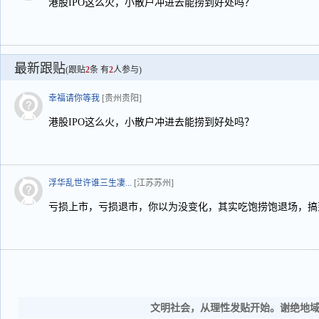
港股IPO这么火，小散户冲进去能捞到好处吗？
最新跟贴
(跟贴
2
条 有
2
人参与)
幸福请你等我
[贵州贵阳]
港股IPO这么火，小散户冲进去能捞到好处吗？
浮华乱世许谁三生凄...
[江苏苏州]
亏损上市，亏损退市，你以为没变化，其实吃饱捞饱退场，搞
文明社会，从理性发贴开始。谢绝地