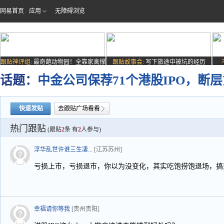
网易首页
应用
无障碍浏览
跟贴神评组:
最奇葩动物园！全靠家禽撑
跟贴故事会:
写下旅途中被坑的经历
场子
话题：
中金公司保荐71个港股IPO，断
快速发贴
去跟贴广场看看
热门跟贴
(跟贴
2
条 有
2
人参与)
浮华乱世许谁三生凄...
[江苏苏州]
亏损上市，亏损退市，你以为没变化，其实吃饱捞饱退场，搞
幸福请你等我
[贵州贵阳]