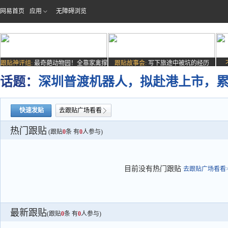
网易首页
应用
无障碍浏览
跟贴神评组:
最奇葩动物园！全靠家禽撑
跟贴故事会:
写下旅途中被坑的经历
场子
话题：
深圳普渡机器人，拟赴港上市，累
快速发贴
去跟贴广场看看
热门跟贴
(跟贴
0
条 有
0
人参与)
目前没有热门跟贴
去跟贴广场看看>
最新跟贴
(跟贴
0
条 有
0
人参与)