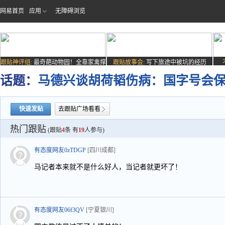
网易首页
应用
无障碍浏览
跟贴神评组:
最奇葩动物园！全靠家禽撑
跟贴故事会:
写下旅途中被坑的经历
场子
话题：
马德兴谈胡荷韬伤病：国字号会
快速发贴
去跟贴广场看看
热门跟贴
(跟贴
4
条 有
19
人参与)
有态度网友0zTDGP
[四川成都]
马记者本来就不是什么好人，当记者就更坏了！
有态度网友06f3QV
[宁夏银川]