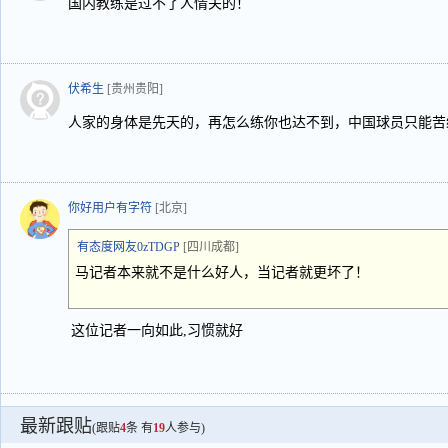
国内教练是过不了人情关的！
伏希生
[贵州贵阳]
人家的身体是先天的，再怎么练你也达不到，中国球员只能苦
你好用户有字符
[北京]
有态度网友0zTDGP
[四川成都]
马记者本来就不是什么好人，当记者就更坏了！
这位记者一向如此,习惯就好
最新跟贴
(跟贴
4
条 有
19
人参与)