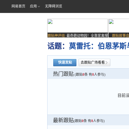
网易首页
应用
无障碍浏览
跟贴神评组:
最奇葩动物园！全靠家禽撑
跟贴故事会
场子
话题：
莫雷托：伯恩茅斯
快速发贴
去跟贴广场看看
热门跟贴
(跟贴
0
条 有
0
人参与)
目前
最新跟贴
(跟贴
0
条 有
0
人参与)