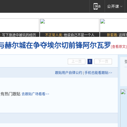
:
写下旅途中被坑的经历
不正常人类:
他说自己不是一个人
新套路:
这样
与赫尔城在争夺埃尔切前锋阿尔瓦罗
[查看原文]
1
上一页
下一页
跟贴用户自律公约
|
手机也能看跟贴>>
没有热门跟贴
去跟贴广场看看>>