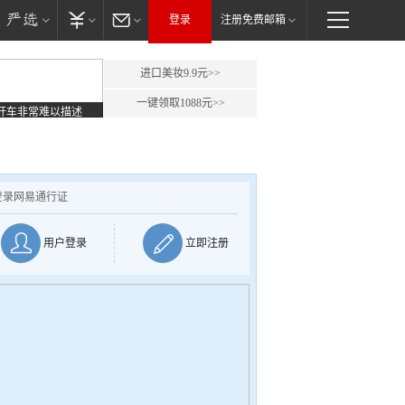
登录
注册免费邮箱
进口美妆9.9元>>
一键领取1088元>>
开车非常难以描述
登录网易通行证
用户登录
立即注册