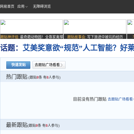
网易首页
应用
无障碍浏览
跟贴神评组:
最奇葩动物园！全靠家禽撑
跟贴故事会:
写下旅途中被坑的经历
场子
话题：
艾美奖意欲“规范”人工智能？好
快速发贴
去跟贴广场看看
热门跟贴
(跟贴
0
条 有
0
人参与)
目前没有热门跟贴
去跟贴广场看看>
最新跟贴
(跟贴
0
条 有
0
人参与)