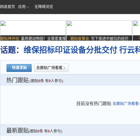
网易首页
应用
无障碍浏览
跟贴神评组:
最奇葩动物园！全靠家禽撑
跟贴故事会:
写下旅途中被坑的经历
场子
话题：
维保招标印证设备分批交付 行云
快速发贴
去跟贴广场看看
热门跟贴
(跟贴
0
条 有
0
人参与)
目前没有热门跟贴
去跟贴广场看看>
最新跟贴
(跟贴
0
条 有
0
人参与)