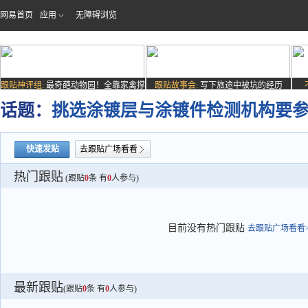
网易首页
应用
无障碍浏览
跟贴神评组:
最奇葩动物园！全靠家禽撑
跟贴故事会:
写下旅途中被坑的经历
场子
话题：
挑选涂镀层与涂镀件检测机构要
快速发贴
去跟贴广场看看
热门跟贴
(跟贴
0
条 有
0
人参与)
目前没有热门跟贴
去跟贴广场看看>
最新跟贴
(跟贴
0
条 有
0
人参与)