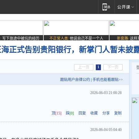
:
写下旅途中被坑的经历
不正常人类:
他说自己不是一个人
新套路:
这样
正海正式告别贵阳银行，新掌门人暂未披
1
上一页
下一页
跟贴用户自律公约
|
手机也能看跟贴>>
2026-06-03 21:00:28
顶
[15]
踩
[0]
回复
收藏
分享
复制
2026-06-04 05:04:40