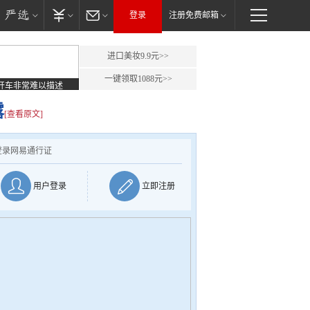
登录
注册免费邮箱
进口美妆9.9元>>
一键领取1088元>>
开车非常难以描述
露
[查看原文]
登录网易通行证
用户登录
立即注册