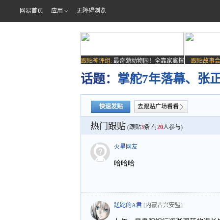
网易首页
应用
无障碍浏览
跟贴神评组:
最奇葩动物园！全靠家禽撑
跟贴故事会
场子
话题：
掌舵7年落幕、张
快速发贴
去跟贴广场看看
热门跟贴
(跟贴
3
条 有
20
人参与)
火星网友
哈哈哈
蹉跎的A君
[内蒙古兴安盟]