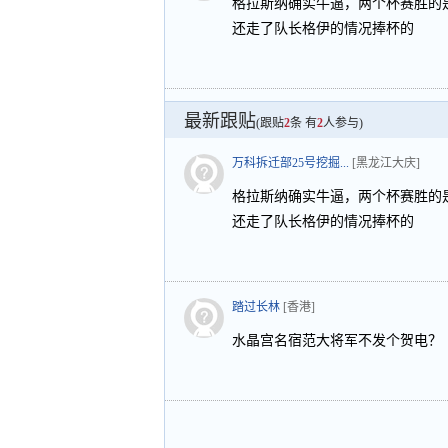
格拉斯纳确实牛逼，两个杯赛胜的
还走了队长格伊的情况捧杯的
最新跟贴
(跟贴
2
条 有
2
人参与)
万科拆迁部25号挖掘...
[黑龙江大庆]
格拉斯纳确实牛逼，两个杯赛胜的
还走了队长格伊的情况捧杯的
踏过长林
[香港]
水晶宫名宿范大将军不发个贺电？