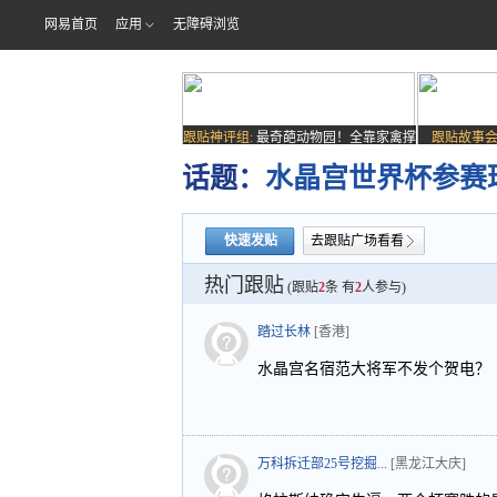
网易首页
应用
无障碍浏览
跟贴神评组:
最奇葩动物园！全靠家禽撑
跟贴故事会
场子
话题：
水晶宫世界杯参赛
快速发贴
去跟贴广场看看
热门跟贴
(跟贴
2
条 有
2
人参与)
踏过长林
[香港]
水晶宫名宿范大将军不发个贺电？
万科拆迁部25号挖掘...
[黑龙江大庆]