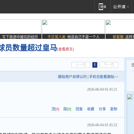
:
写下旅途中被坑的经历
不正常人类:
他说自己不是一个人
新套路:
这样
球员数量超过皇马
[查看原文]
1
上一页
下一页
跟贴用户自律公约
|
手机也能看跟贴>>
2026-06-04 01:45:21
顶
[0]
踩
[0]
回复
收藏
分享
复制
2026-06-04 01:45:22