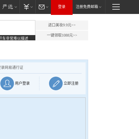
登录
注册免费邮箱
进口美妆9.9元>>
一键领取1088元>>
开车非常难以描述
登录网易通行证
用户登录
立即注册