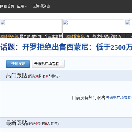
网易首页
应用
无障碍浏览
跟贴神评组:
最奇葩动物园！全靠家禽撑
跟贴故事会:
写下旅途中被坑的经历
场子
话题：
开罗拒绝出售西蒙尼：低于2500
快速发贴
去跟贴广场看看
热门跟贴
(跟贴
0
条 有
0
人参与)
目前没有热门跟贴
去跟贴广场看看>
最新跟贴
(跟贴
0
条 有
0
人参与)