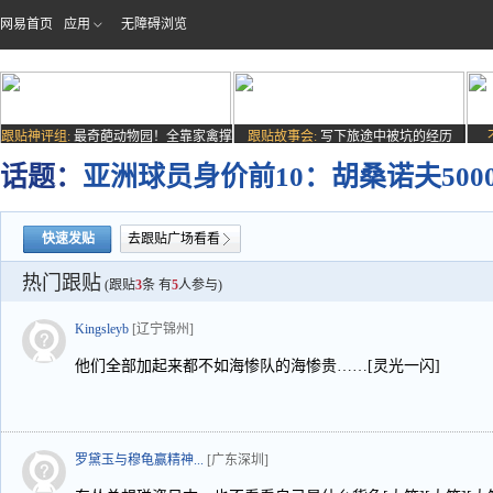
网易首页
应用
无障碍浏览
跟贴神评组:
最奇葩动物园！全靠家禽撑
跟贴故事会:
写下旅途中被坑的经历
场子
话题：
亚洲球员身价前10：胡桑诺夫500
快速发贴
去跟贴广场看看
热门跟贴
(跟贴
3
条 有
5
人参与)
Kingsleyb
[辽宁锦州]
他们全部加起来都不如海惨队的海惨贵……[灵光一闪]
罗黛玉与穆龟赢精神...
[广东深圳]